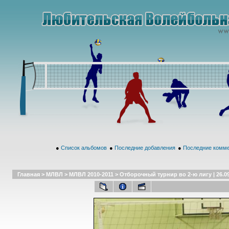
●
Список альбомов
●
Последние добавления
●
Последние комм
Главная
>
МЛВЛ
>
МЛВЛ 2010-2011
>
Отборочный турнир во 2-ю лигу | 26.0