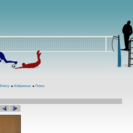
йтингу
●
Избранные
●
Поиск