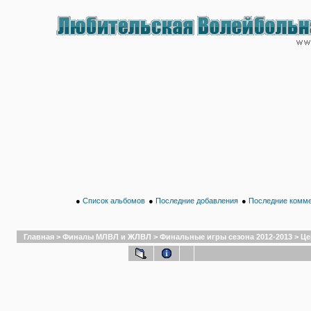
●
Список альбомов
●
Последние добавления
●
Последние комм
Главная
>
Финалы МЛВЛ и ЖЛВЛ
>
Финальные игры сезона 2012-2013
>
Це