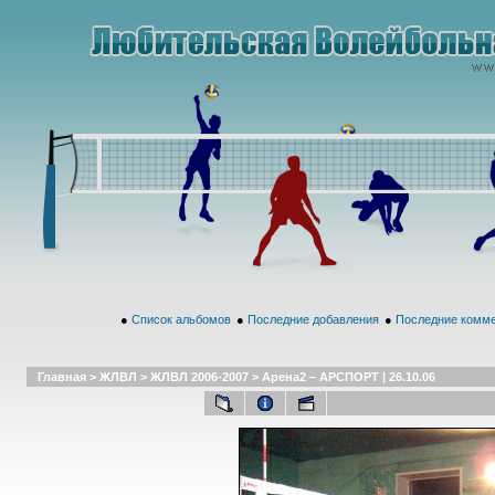
●
Список альбомов
●
Последние добавления
●
Последние комм
Главная
>
ЖЛВЛ
>
ЖЛВЛ 2006-2007
>
Арена2 – АРСПОРТ | 26.10.06