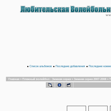
●
Список альбомов
●
Последние добавления
●
Последние комм
Главная
>
Пляжный волейбол - Зимняя серия
>
Зимняя серия 2007-2008
>
Т