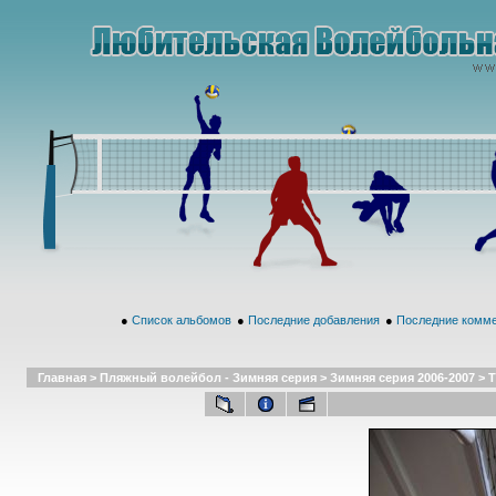
●
Список альбомов
●
Последние добавления
●
Последние комм
Главная
>
Пляжный волейбол - Зимняя серия
>
Зимняя серия 2006-2007
>
Т