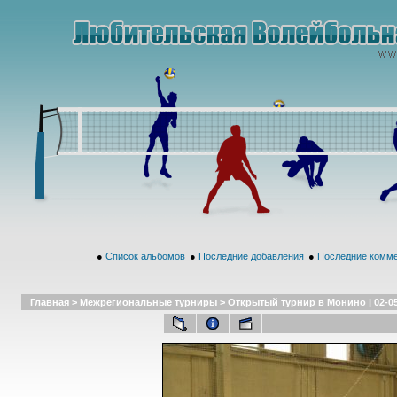
●
Список альбомов
●
Последние добавления
●
Последние комм
Главная
>
Межрегиональные турниры
>
Открытый турнир в Монино | 02-05