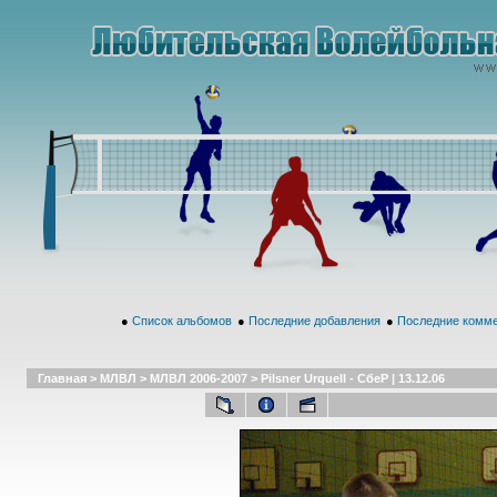
●
Список альбомов
●
Последние добавления
●
Последние комм
Главная
>
МЛВЛ
>
МЛВЛ 2006-2007
>
Pilsner Urquell - СбеР | 13.12.06