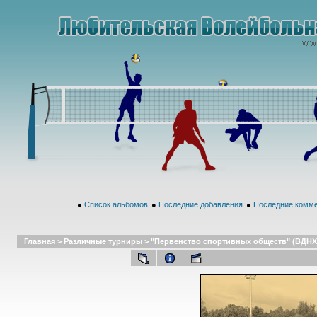
●
Список альбомов
●
Последние добавления
●
Последние комм
Главная
>
Различные турниры
>
"Первенство спортивных обществ" (ВДНХ,