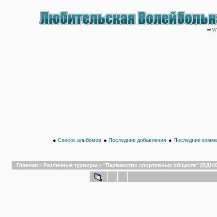
●
Список альбомов
●
Последние добавления
●
Последние комм
Главная
>
Различные турниры
>
"Первенство спортивных обществ" (ВДНХ,