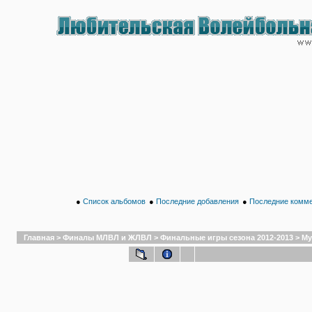
●
Список альбомов
●
Последние добавления
●
Последние комм
Главная
>
Финалы МЛВЛ и ЖЛВЛ
>
Финальные игры сезона 2012-2013
>
Му