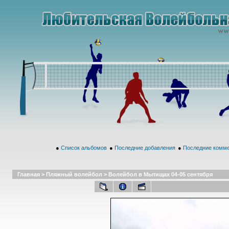
●
Список альбомов
●
Последние добавления
●
Последние комм
Главная
>
Пляжный волейбол
>
Волейбол в Мытищах 04-05 сентября