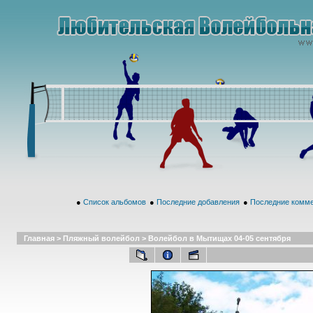
●
Список альбомов
●
Последние добавления
●
Последние комм
Главная
>
Пляжный волейбол
>
Волейбол в Мытищах 04-05 сентября