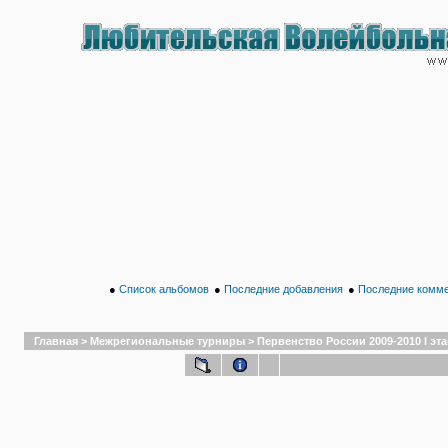
●
Список альбомов
●
Последние добавления
●
Последние комм
Главная
>
Межрегиональные турниры
>
Первенство России 2009-2010 I эта