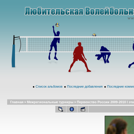
●
Список альбомов
●
Последние добавления
●
Последние комм
Главная
>
Межрегиональные турниры
>
Первенство России 2009-2010 I эта