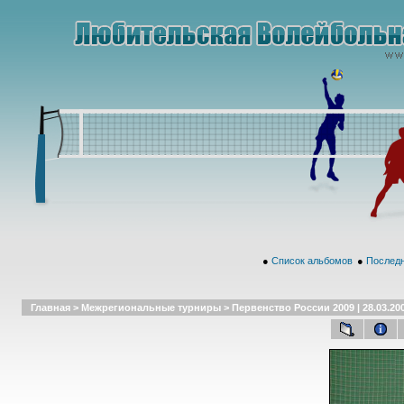
●
Список альбомов
●
Последн
Главная
>
Межрегиональные турниры
>
Первенство России 2009 | 28.03.20