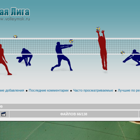
ие добавления
●
Последние комментарии
●
Часто просматриваемые
●
Лучшие по ре
09
ФАЙЛОВ 66/138