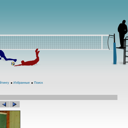
йтингу
●
Избранные
●
Поиск