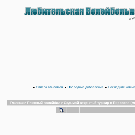
●
Список альбомов
●
Последние добавления
●
Последние комм
Главная
>
Пляжный волейбол
>
Седьмой открытый турнир в Пирогово (микс