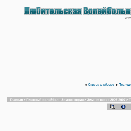
●
Список альбомов
●
Последн
Главная
>
Пляжный волейбол - Зимняя серия
>
Зимняя серия 2006-2007
>
Т