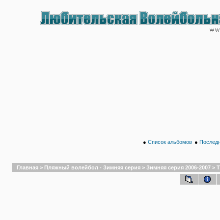
●
Список альбомов
●
Последн
Главная
>
Пляжный волейбол - Зимняя серия
>
Зимняя серия 2006-2007
>
Т