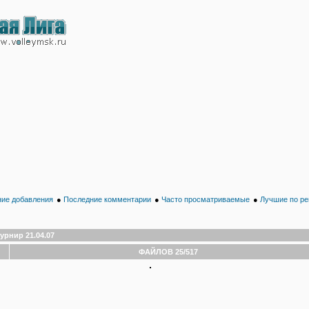
ие добавления
●
Последние комментарии
●
Часто просматриваемые
●
Лучшие по ре
урнир 21.04.07
ФАЙЛОВ 25/517