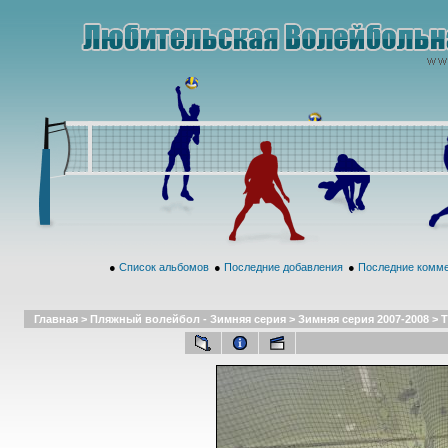
●
Список альбомов
●
Последние добавления
●
Последние комм
Главная
>
Пляжный волейбол - Зимняя серия
>
Зимняя серия 2007-2008
>
Т