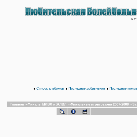
●
Список альбомов
●
Последние добавления
●
Последние комм
Главная
>
Финалы МЛВЛ и ЖЛВЛ
>
Финальные игры сезона 2007-2008
>
За