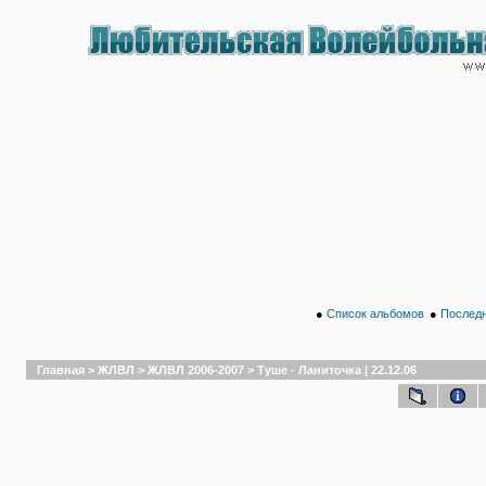
●
Список альбомов
●
Последн
Главная
>
ЖЛВЛ
>
ЖЛВЛ 2006-2007
>
Туше - Ланиточка | 22.12.06