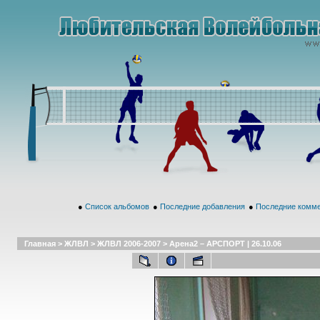
●
Список альбомов
●
Последние добавления
●
Последние комм
Главная
>
ЖЛВЛ
>
ЖЛВЛ 2006-2007
>
Арена2 – АРСПОРТ | 26.10.06