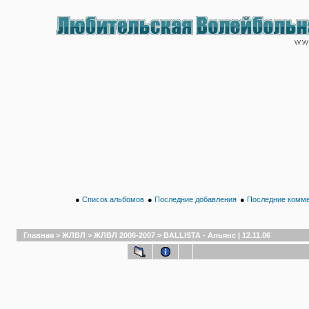
●
Список альбомов
●
Последние добавления
●
Последние комм
Главная
>
ЖЛВЛ
>
ЖЛВЛ 2006-2007
>
BALLISTA - Альянс | 12.11.06