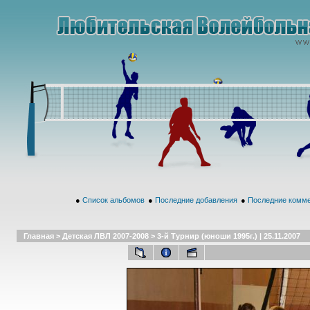
●
Список альбомов
●
Последние добавления
●
Последние комм
Главная
>
Детская ЛВЛ 2007-2008
>
3-й Турнир (юноши 1995г.) | 25.11.2007