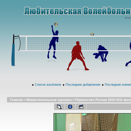
●
Список альбомов
●
Последние добавления
●
Последние комм
Главная
>
Межрегиональные турниры
>
Первенство России 2010-2011 финал