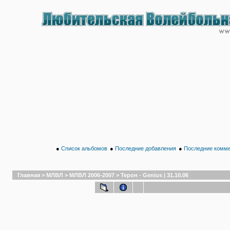
●
Список альбомов
●
Последние добавления
●
Последние комм
Главная
>
МЛВЛ
>
МЛВЛ 2006-2007
>
Терон - Genius | 31.10.06