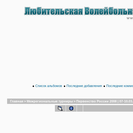
●
Список альбомов
●
Последние добавления
●
Последние комм
Главная
>
Межрегиональные турниры
>
Первенство России 2008 | 07-10.03