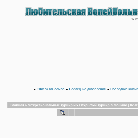
●
Список альбомов
●
Последние добавления
●
Последние комм
Главная
>
Межрегиональные турниры
>
Открытый турнир в Монино | 02-05