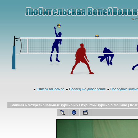
●
Список альбомов
●
Последние добавления
●
Последние комм
Главная
>
Межрегиональные турниры
>
Открытый турнир в Монино | 02-05