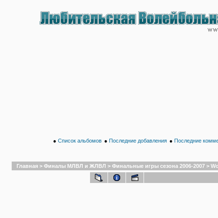
●
Список альбомов
●
Последние добавления
●
Последние комм
Главная
>
Финалы МЛВЛ и ЖЛВЛ
>
Финальные игры сезона 2006-2007
>
Wo