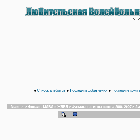
●
Список альбомов
●
Последние добавления
●
Последние комм
Главная
>
Финалы МЛВЛ и ЖЛВЛ
>
Финальные игры сезона 2006-2007
>
Ди