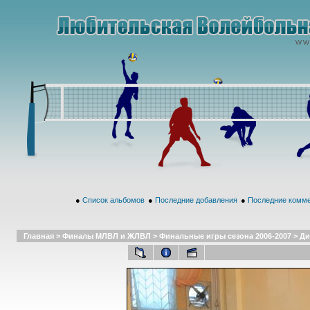
●
Список альбомов
●
Последние добавления
●
Последние комм
Главная
>
Финалы МЛВЛ и ЖЛВЛ
>
Финальные игры сезона 2006-2007
>
Ди