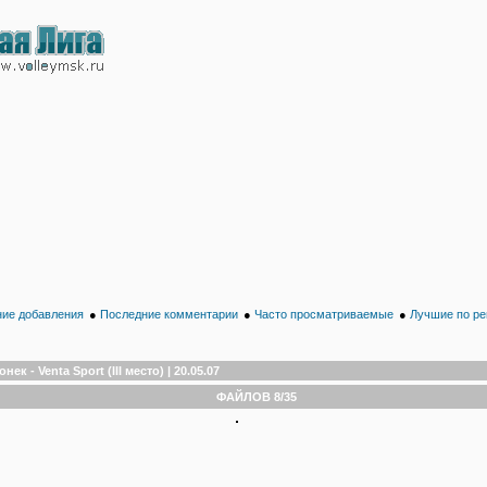
ие добавления
●
Последние комментарии
●
Часто просматриваемые
●
Лучшие по ре
онек - Venta Sport (III место) | 20.05.07
ФАЙЛОВ 8/35