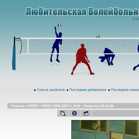
●
Список альбомов
●
Последние добавления
●
Последние комм
Главная
>
МЛВЛ
>
МЛВЛ 2006-2007
>
1416 - Энергия | 26.12.06