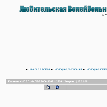
●
Список альбомов
●
Последние добавления
●
Последние комм
Главная
>
МЛВЛ
>
МЛВЛ 2006-2007
>
1416 - Энергия | 26.12.06