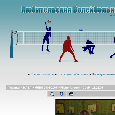
●
Список альбомов
●
Последние добавления
●
Последние комм
Главная
>
МЛВЛ
>
МЛВЛ 2006-2007
>
Pilsner Urquell - СбеР | 13.12.06