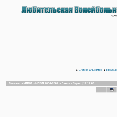
●
Список альбомов
●
Последн
Главная
>
МЛВЛ
>
МЛВЛ 2006-2007
>
Ланит - Варяг | 12.12.06