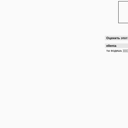
Оценить это
ellenta
ты водишь )))))