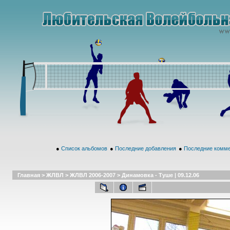
●
Список альбомов
●
Последние добавления
●
Последние комм
Главная
>
ЖЛВЛ
>
ЖЛВЛ 2006-2007
>
Динамовка - Туше | 09.12.06