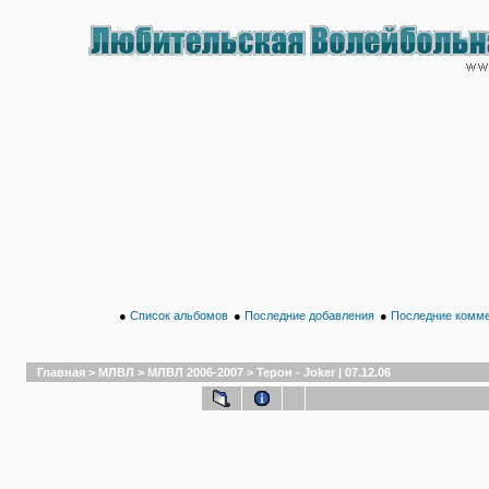
●
Список альбомов
●
Последние добавления
●
Последние комм
Главная
>
МЛВЛ
>
МЛВЛ 2006-2007
>
Терон - Joker | 07.12.06