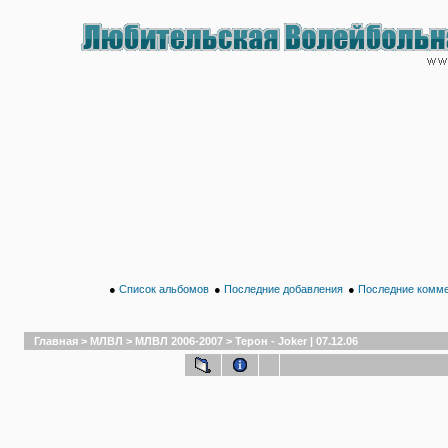
●
Список альбомов
●
Последние добавления
●
Последние комм
Главная
>
МЛВЛ
>
МЛВЛ 2006-2007
>
Терон - Joker | 07.12.06