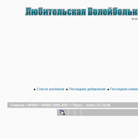
●
Список альбомов
●
Последние добавления
●
Последние комм
Главная
>
МЛВЛ
>
МЛВЛ 2006-2007
>
Терон - Joker | 07.12.06