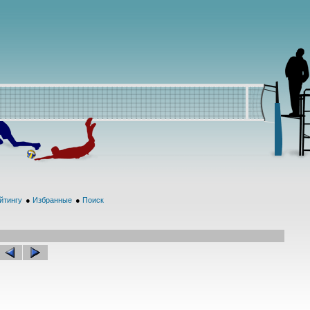
йтингу
●
Избранные
●
Поиск