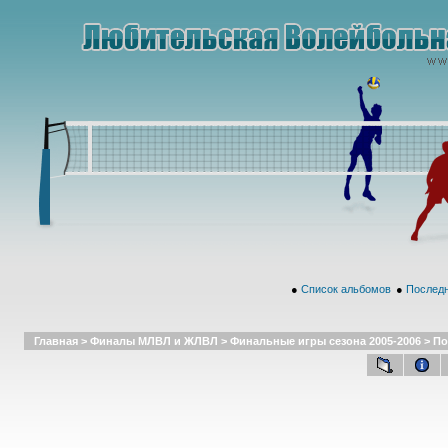
●
Список альбомов
●
Последн
Главная
>
Финалы МЛВЛ и ЖЛВЛ
>
Финальные игры сезона 2005-2006
>
По