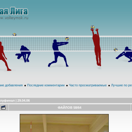
ие добавления
●
Последние комментарии
●
Часто просматриваемые
●
Лучшие по ре
луфинал | 29.04.06
ФАЙЛОВ 58/64