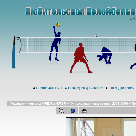
●
Список альбомов
●
Последние добавления
●
Последние комм
Главная
>
Финалы МЛВЛ и ЖЛВЛ
>
Финальные игры сезона 2005-2006
>
По