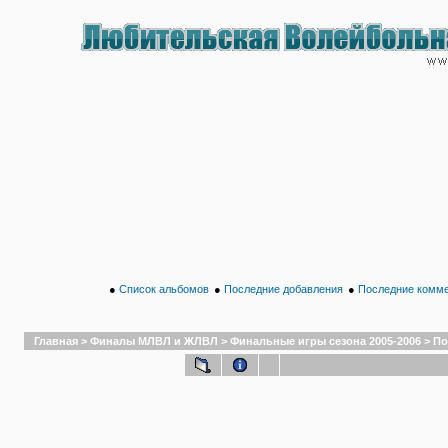
●
Список альбомов
●
Последние добавления
●
Последние комм
Главная
>
Финалы МЛВЛ и ЖЛВЛ
>
Финальные игры сезона 2005-2006
>
По