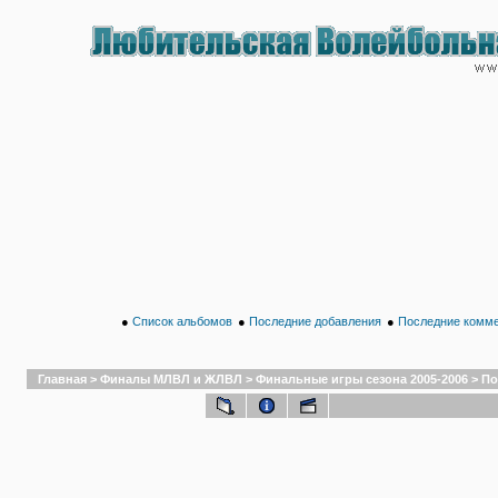
●
Список альбомов
●
Последние добавления
●
Последние комм
Главная
>
Финалы МЛВЛ и ЖЛВЛ
>
Финальные игры сезона 2005-2006
>
По