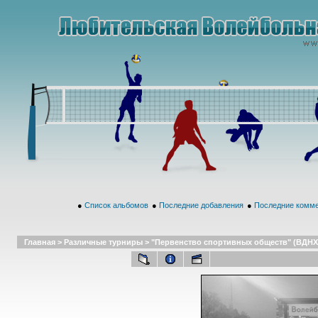
●
Список альбомов
●
Последние добавления
●
Последние комм
Главная
>
Различные турниры
>
"Первенство спортивных обществ" (ВДНХ,