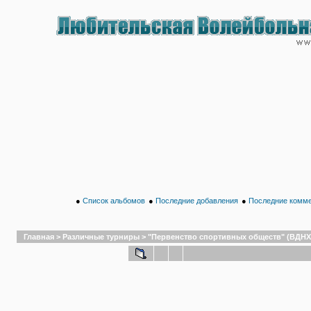
●
Список альбомов
●
Последние добавления
●
Последние комм
Главная
>
Различные турниры
>
"Первенство спортивных обществ" (ВДНХ,