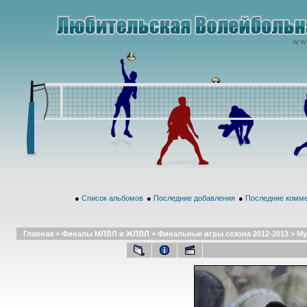
●
Список альбомов
●
Последние добавления
●
Последние комм
Главная
>
Финалы МЛВЛ и ЖЛВЛ
>
Финальные игры сезона 2012-2013
>
Му