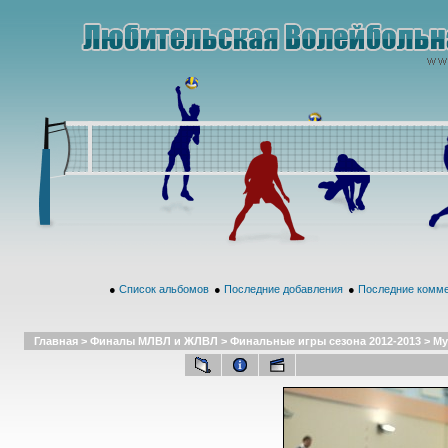
●
Список альбомов
●
Последние добавления
●
Последние комм
Главная
>
Финалы МЛВЛ и ЖЛВЛ
>
Финальные игры сезона 2012-2013
>
Му